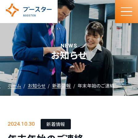
N
E
W
S
お
知
ら
せ
ホーム
お知らせ
新着情報
年末年始のご連絡
新着情報
2024.10.30