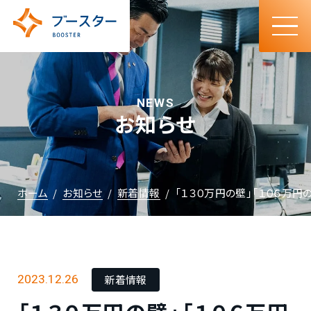
N
E
W
S
お
知
ら
せ
ホーム
お知らせ
新着情報
「１３０万円の壁」「１０６万円
新着情報
2023.12.26