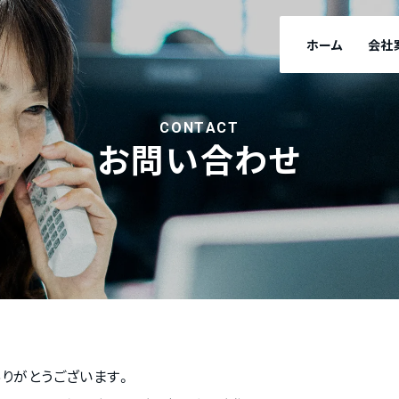
ホーム
会社
C
O
N
T
A
C
T
お
問
い
合
わ
せ
りがとうございます。